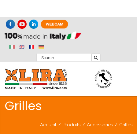
Grilles
Accueil
/
Produits
/
Accessories
/
Grilles