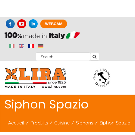
Siphon Spazio
Accueil
/
Produits
/
Cuisine
/
Siphons
/
Siphon Spazio