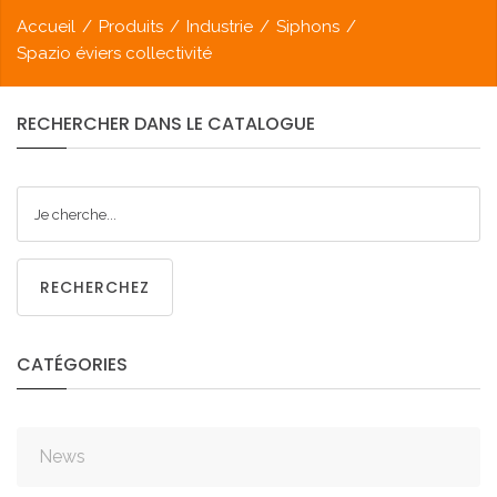
Accueil
/
Produits
/
Industrie
/
Siphons
/
Spazio éviers collectivité
RECHERCHER
DANS
LE
CATALOGUE
RECHERCHEZ
CATÉGORIES
News