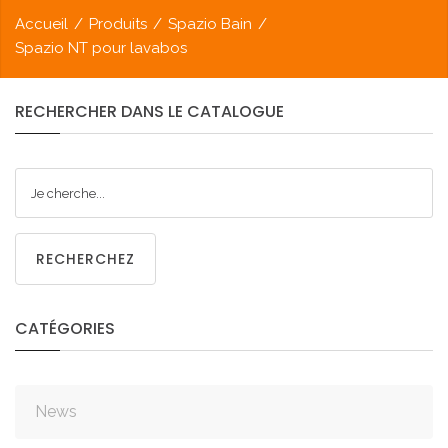
Accueil
/
Produits
/
Spazio Bain
/
Spazio NT pour lavabos
RECHERCHER
DANS
LE
CATALOGUE
RECHERCHEZ
CATÉGORIES
News