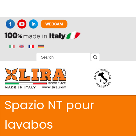
Spazio NT pour
lavabos