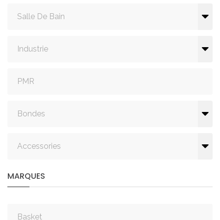
Salle De Bain
Industrie
PMR
Bondes
Accessories
MARQUES
Basket