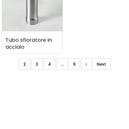
Tubo
sfioratore
in
acciaio
2
3
4
...
6
Next