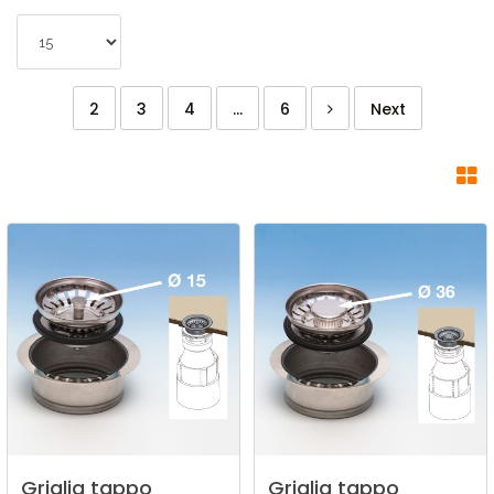
2
3
4
...
6
Next
Griglia
tappo
Griglia
tappo