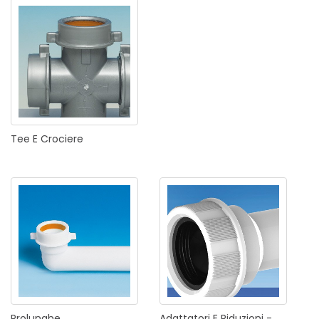
Tee
E
Crociere
Prolunghe
Adattatori
E
Riduzioni
-