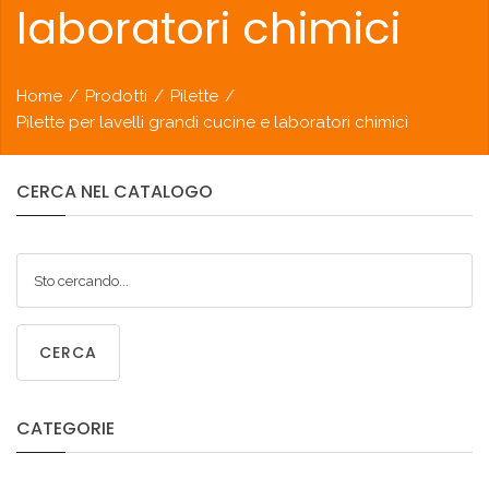
laboratori chimici
Home
/
Prodotti
/
Pilette
/
Pilette per lavelli grandi cucine e laboratori chimici
CERCA
NEL
CATALOGO
CERCA
CATEGORIE