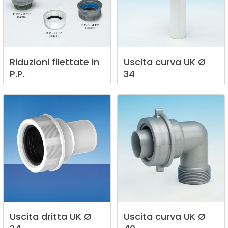
Riduzioni
filettate
in
Uscita
curva
UK
Ø
P.P.
34
Uscita
dritta
UK
Ø
Uscita
curva
UK
Ø