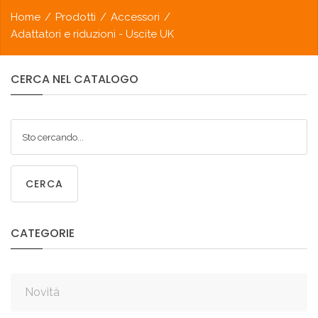
Home
/
Prodotti
/
Accessori
/
Adattatori e riduzioni - Uscite UK
CERCA
NEL
CATALOGO
CERCA
CATEGORIE
Novità