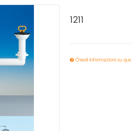
ONI PER
RI DISABILI
PILETTE
ACCESSO
UCINA
BAGNO
INDUSTRI
1211
NOVITÀ 2025
ONI PER
RI DISABILI
PILETTE
ACCESSO
Chiedi informazioni su qu
NOVITÀ 2025