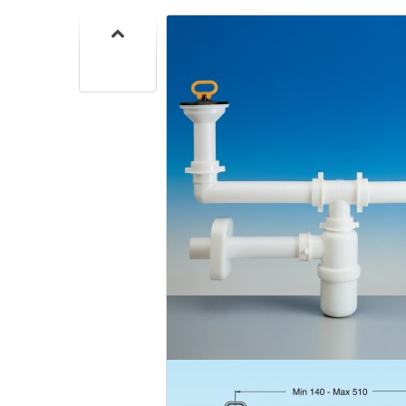
SIF
SANITA
C
SIF
SANITA