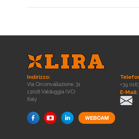
Indirizzo:
Telefo
Via Circonvallazione, 31
+39 016
13018 Valduggia (VC)
E-Mail:
Italy
.