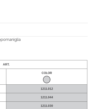
appomaniglia
ART.
COLOR
1211.012
1211.044
1211.030