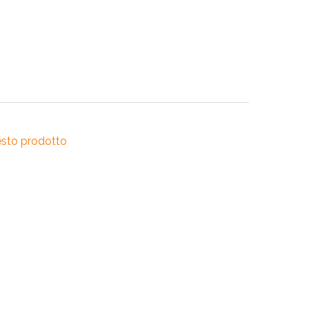
RI
A
RI
esto prodotto