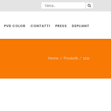
PVD COLOR
CONTATTI
PRESS
DEPLIANT
O PER
IA
Home
/
Prodotti
/
1211
A
O PER
IA