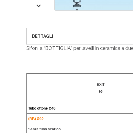
DETTAGLI
Sifoni a “BOTTIGLIA” per lavelli in ceramica a du
EXIT
Ø
Tubo ottone
Ø40
(P.P.) Ø40
Senza tubo scarico