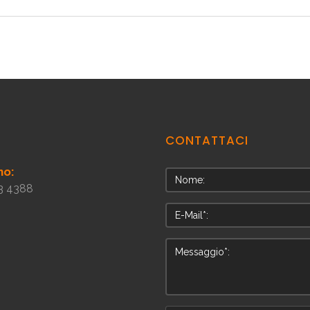
CONTATTACI
no:
3 4388