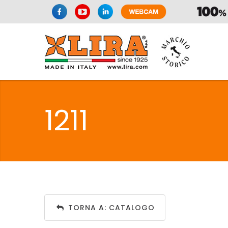
SIFONI
LA
1211
C
SIFONI
LA
TORNA A: CATALOGO