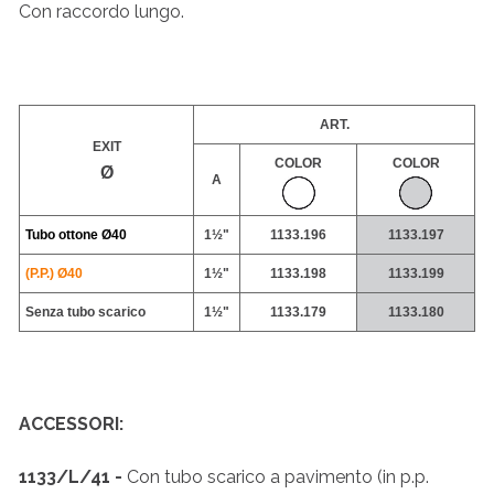
Con raccordo lungo.
ART.
EXIT
COLOR
COLOR
Ø
A
Tubo ottone
Ø40
1½"
1133.196
1133.197
(P.P.) Ø40
1
½
"
1133.198
1133.199
Senza tubo scarico
1
½
"
1133.179
1133.180
ACCESSORI:
1133/L/41 -
Con tubo scarico a pavimento (in p.p.