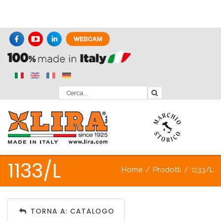
1133/L
Home
/
Prodotti
/
1133/L
TORNA A: CATALOGO