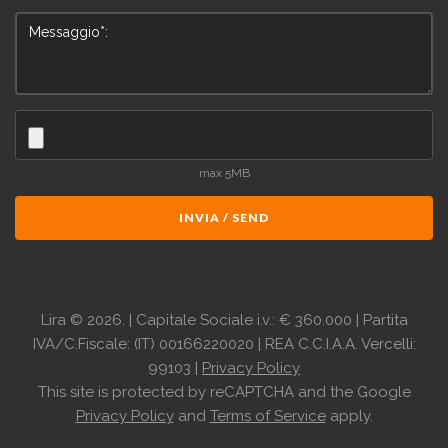
max 5MB
INVIA / SEND
Lira
©
2026.
| Capitale Sociale i.v.: € 360.000 | Partita
IVA/C.Fiscale: (IT) 00166220020 | REA C.C.I.A.A. Vercelli:
99103 |
Privacy Policy
This site is protected by reCAPTCHA and the Google
Privacy Policy
and
Terms of Service
apply.