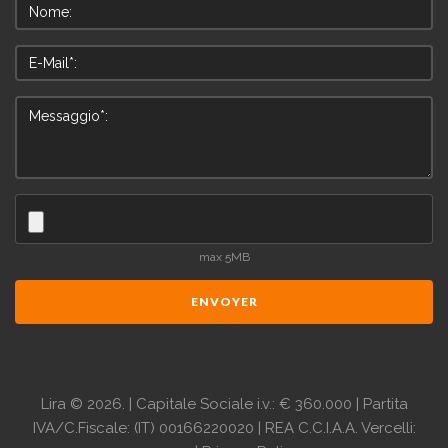
max 5MB
ENVOYER
Lira
©
2026.
| Capitale Sociale i.v.: € 360.000 | Partita
IVA/C.Fiscale: (IT) 00166220020 | REA C.C.I.A.A. Vercelli: