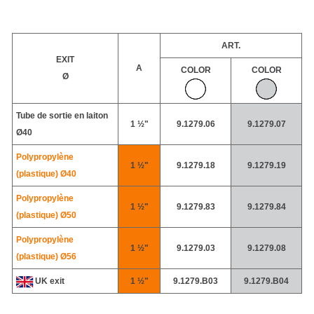
ART.
EXIT
A
COLOR
COLOR
Ø
Tube de sortie en laiton
1 ½"
9.1279.06
9.1279.07
Ø40
Polypropylène
1 ½"
9.1279.18
9.1279.19
(plastique)
Ø40
Polypropylène
1 ½"
9.1279.83
9.1279.84
(plastique)
Ø50
Polypropylène
1 ½"
9.1279.03
9.1279.08
(plastique)
Ø56
UK exit
1 ½"
9.1279.B03
9.1279.B04