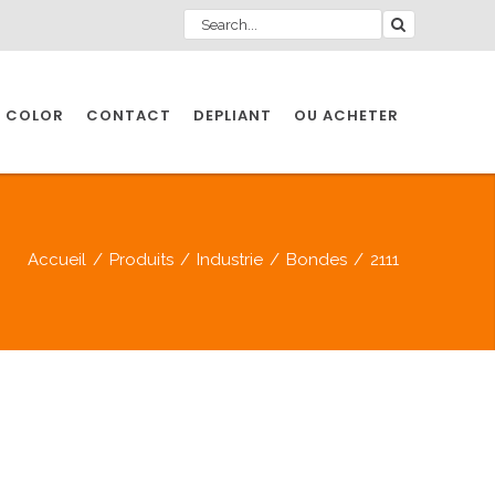
 COLOR
CONTACT
DEPLIANT
OU ACHETER
Accueil
/
Produits
/
Industrie
/
Bondes
/
2111