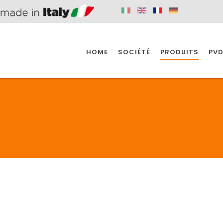
HOME
SOCIÉTÉ
PRODUITS
PVD
SINE
SPAZIO BAIN
SPAZIO INDUSTRIE
E
SALLE DE BAIN
INDUSTRIE
SINE
SPAZIO BAIN
SPAZIO INDUSTRIE
BONDES
ACCESSORIES