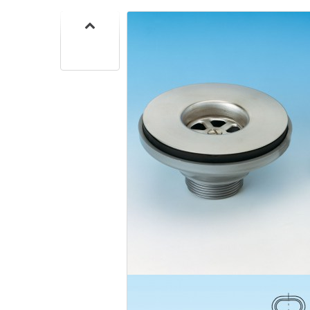
CUISIN
PMR