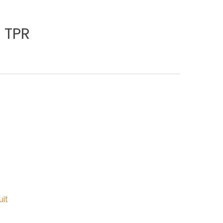
o
TPR
uit