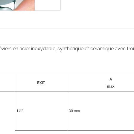
iers en acier inoxydable, synthétique et céramique avec tro
A
EXIT
max
1½"
30 mm