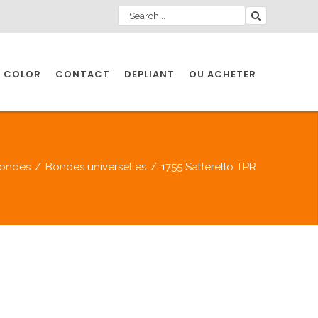
 COLOR
CONTACT
DEPLIANT
OU ACHETER
ondes
/
Bondes universelles
/
1755 Salterello TPR