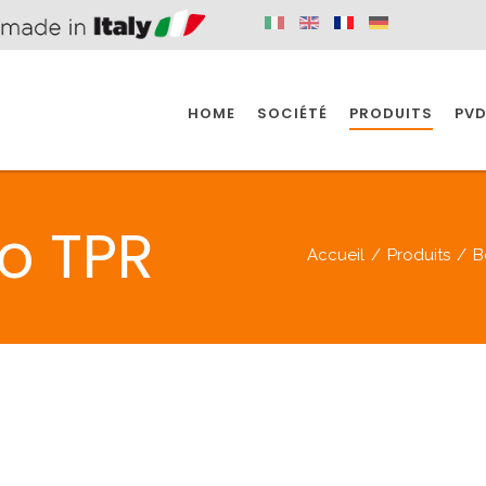
HOME
SOCIÉTÉ
PRODUITS
PVD
SINE
SPAZIO BAIN
SPAZIO INDUSTRIE
lo TPR
Accueil
/
Produits
/
B
E
SALLE DE BAIN
INDUSTRIE
SINE
SPAZIO BAIN
SPAZIO INDUSTRIE
BONDES
ACCESSORIES