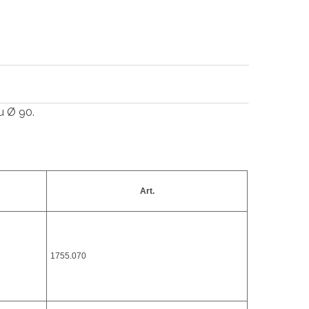
u Ø 90.
Art.
1755.070